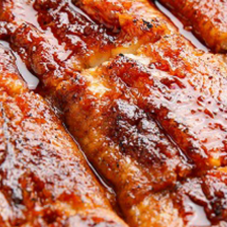
ホーム
うなぎ料理
すっぽん料理
かき料理
お持ち帰り・宅配
店舗情報