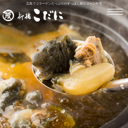
広島でコラーゲンたっぷりのすっぽん鍋とコース料理
ホーム
うなぎ料理
すっぽん料理
かき料理
お持ち帰り・宅配