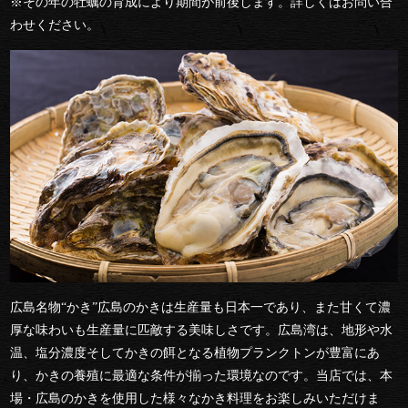
※その年の牡蠣の育成により期間が前後します。詳しくはお問い合
わせください。
広島名物“かき”広島のかきは生産量も日本一であり、また甘くて濃
厚な味わいも生産量に匹敵する美味しさです。広島湾は、地形や水
温、塩分濃度そしてかきの餌となる植物プランクトンが豊富にあ
り、かきの養殖に最適な条件が揃った環境なのです。当店では、本
場・広島のかきを使用した様々なかき料理をお楽しみいただけま