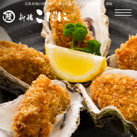
広島名物の生牡蠣、人気の牡蠣フライを老舗で気軽に堪能
ホーム
うなぎ料理
すっぽん料理
かき料理
お持ち帰り・宅配